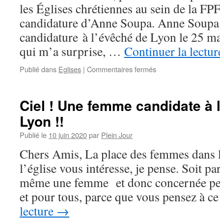
les Églises chrétiennes au sein de la FPF,
candidature d’Anne Soupa. Anne Soupa 
candidature à l’évêché de Lyon le 25 m
qui m’a surprise, …
Continuer la lectu
sur
Publié dans
Eglises
|
Commentaires fermés
Candidature
A.
Soupa
Ciel ! Une femme candidate à 
à
Lyon !!
l’évêché
de
Publié le
10 juin 2020
par
Plein Jour
Lyon :
une
Chers Amis, La place des femmes dans la
proposition
l’église vous intéresse, je pense. Soit p
fondée
et
même une femme et donc concernée pers
possible
et pour tous, parce que vous pensez à 
lecture
→