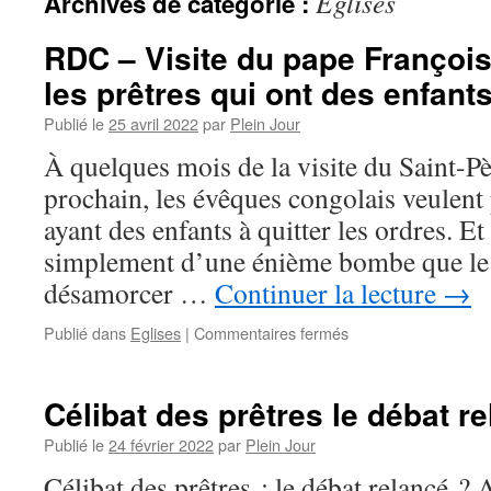
Eglises
Archives de catégorie :
RDC – Visite du pape François :
les prêtres qui ont des enfant
Publié le
25 avril 2022
par
Plein Jour
À quelques mois de la visite du Saint-Pèr
prochain, les évêques congolais veulent 
ayant des enfants à quitter les ordres. Et 
simplement d’une énième bombe que le 
désamorcer …
Continuer la lecture
→
sur
Publié dans
Eglises
|
Commentaires fermés
RDC
–
Visite
Célibat des prêtres le débat r
du
pape
Publié le
24 février 2022
par
Plein Jour
François :
Célibat des prêtres : le débat relancé ? A
faut-