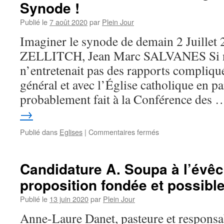
Synode !
des
droits
Publié le
7 août 2020
par
Plein Jour
de
l’homme
Imaginer le synode de demain 2 Juillet
et
ZELLITCH, Jean Marc SALVANES Si no
la
règle
n’entretenait pas des rapports compliqué
du
général et avec l’Église catholique en par
célibat
imposé ?
probablement fait à la Conférence des
→
sur
Publié dans
Eglises
|
Commentaires fermés
Les
chrétiens
devraient
Candidature A. Soupa à l’évêc
exiger
proposition fondée et possibl
la
tenue
Publié le
13 juin 2020
par
Plein Jour
d’un
Synode !
Anne-Laure Danet, pasteure et responsab