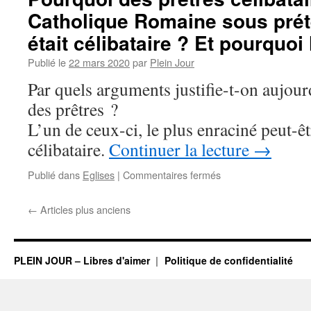
Suisse :
Catholique Romaine sous prét
Initiative
JUNIA
était célibataire ? Et pourquoi l
Publié le
22 mars 2020
par
Plein Jour
Par quels arguments justifie-t-on aujour
des prêtres ?
L’un de ceux-ci, le plus enraciné peut-êtr
célibataire.
Continuer la lecture
→
sur
Publié dans
Eglises
|
Commentaires fermés
Pourquoi
des
←
Articles plus anciens
prêtres
célibataires
dans
l’Eglise
PLEIN JOUR – Libres d'aimer
Politique de confidentialité
Catholique
Romaine
sous