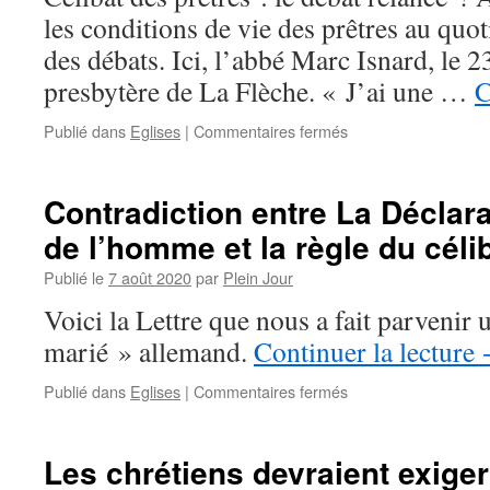
il
les conditions de vie des prêtres au quo
traquer
des débats. Ici, l’abbé Marc Isnard, le 2
les
prêtres
presbytère de La Flèche. « J’ai une …
C
qui
ont
sur
Publié dans
Eglises
|
Commentaires fermés
des
Célibat
enfants ?
des
prêtres
Contradiction entre La Déclara
le
de l’homme et la règle du céli
débat
relancé ?
Publié le
7 août 2020
par
Plein Jour
Voici la Lettre que nous a fait parvenir 
marié » allemand.
Continuer la lecture
sur
Publié dans
Eglises
|
Commentaires fermés
Contradiction
entre
La
Les chrétiens devraient exiger
Déclaration