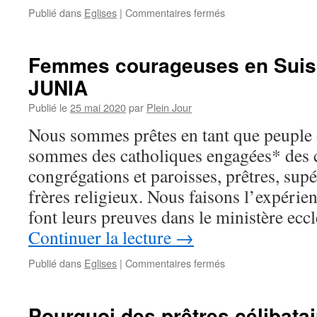
sur
Publié dans
Eglises
|
Commentaires fermés
Ciel !
Une
femme
Femmes courageuses en Suisse
candidate
JUNIA
à
l’archevéché
Publié le
25 mai 2020
par
Plein Jour
de
Lyon !!
Nous sommes prêtes en tant que peuple
sommes des catholiques engagées* des
congrégations et paroisses, prêtres, supé
frères religieux. Nous faisons l’expéri
font leurs preuves dans le ministère ec
Continuer la lecture
→
sur
Publié dans
Eglises
|
Commentaires fermés
Femmes
courageuses
en
Pourquoi des prêtres célibatai